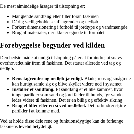
De mest almindelige årsager til tilstopning er:
Manglende sandfang eller filter foran faskinen
Dårlig vedligeholdelse af tagrender og nedløb
Forkert dimensionering i forhold til jordtype og vandmængde
Brug af materialer, der ikke er egnede til formålet
Forebyggelse begynder ved kilden
Den bedste måde at undgå tilstopning på er at forhindre, at snavs
overhovedet når frem til faskinen. Det starter allerede ved tag og
nedløb.
Rens tagrender og nedløb jævnligt.
Blade, mos og smågrene
kan hurtigt samle sig og blive skyllet videre ned i systemet.
Installer et sandfang.
Et sandfang er et lille kammer, hvor
tunge partikler som sand og jord falder til bunds, før vandet
ledes videre til faskinen. Det er en billig og effektiv sikring.
Brug et filter eller en si ved nedløbet.
Det forhindrer større
partikler i at komme med.
Ved at holde disse dele rene og funktionsdygtige kan du forlænge
faskinens levetid betydeligt.