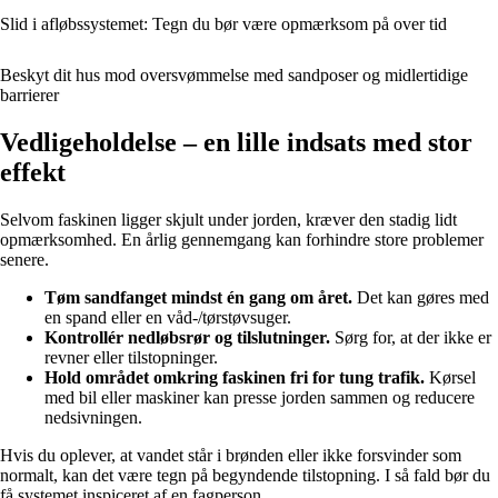
Slid i afløbssystemet: Tegn du bør være opmærksom på over tid
Beskyt dit hus mod oversvømmelse med sandposer og midlertidige
barrierer
Vedligeholdelse – en lille indsats med stor
effekt
Selvom faskinen ligger skjult under jorden, kræver den stadig lidt
opmærksomhed. En årlig gennemgang kan forhindre store problemer
senere.
Tøm sandfanget mindst én gang om året.
Det kan gøres med
en spand eller en våd-/tørstøvsuger.
Kontrollér nedløbsrør og tilslutninger.
Sørg for, at der ikke er
revner eller tilstopninger.
Hold området omkring faskinen fri for tung trafik.
Kørsel
med bil eller maskiner kan presse jorden sammen og reducere
nedsivningen.
Hvis du oplever, at vandet står i brønden eller ikke forsvinder som
normalt, kan det være tegn på begyndende tilstopning. I så fald bør du
få systemet inspiceret af en fagperson.