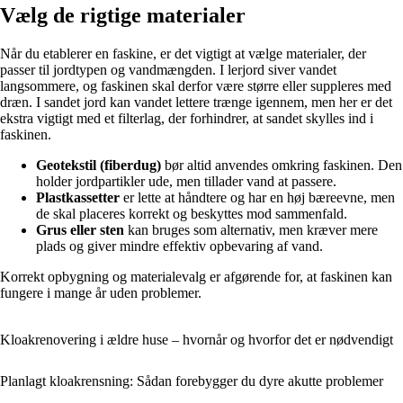
Vælg de rigtige materialer
Når du etablerer en faskine, er det vigtigt at vælge materialer, der
passer til jordtypen og vandmængden. I lerjord siver vandet
langsommere, og faskinen skal derfor være større eller suppleres med
dræn. I sandet jord kan vandet lettere trænge igennem, men her er det
ekstra vigtigt med et filterlag, der forhindrer, at sandet skylles ind i
faskinen.
Geotekstil (fiberdug)
bør altid anvendes omkring faskinen. Den
holder jordpartikler ude, men tillader vand at passere.
Plastkassetter
er lette at håndtere og har en høj bæreevne, men
de skal placeres korrekt og beskyttes mod sammenfald.
Grus eller sten
kan bruges som alternativ, men kræver mere
plads og giver mindre effektiv opbevaring af vand.
Korrekt opbygning og materialevalg er afgørende for, at faskinen kan
fungere i mange år uden problemer.
Kloakrenovering i ældre huse – hvornår og hvorfor det er nødvendigt
Planlagt kloakrensning: Sådan forebygger du dyre akutte problemer