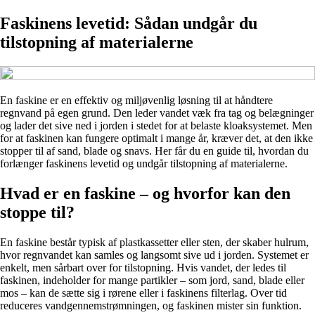
Faskinens levetid: Sådan undgår du
tilstopning af materialerne
En faskine er en effektiv og miljøvenlig løsning til at håndtere
regnvand på egen grund. Den leder vandet væk fra tag og belægninger
og lader det sive ned i jorden i stedet for at belaste kloaksystemet. Men
for at faskinen kan fungere optimalt i mange år, kræver det, at den ikke
stopper til af sand, blade og snavs. Her får du en guide til, hvordan du
forlænger faskinens levetid og undgår tilstopning af materialerne.
Hvad er en faskine – og hvorfor kan den
stoppe til?
En faskine består typisk af plastkassetter eller sten, der skaber hulrum,
hvor regnvandet kan samles og langsomt sive ud i jorden. Systemet er
enkelt, men sårbart over for tilstopning. Hvis vandet, der ledes til
faskinen, indeholder for mange partikler – som jord, sand, blade eller
mos – kan de sætte sig i rørene eller i faskinens filterlag. Over tid
reduceres vandgennemstrømningen, og faskinen mister sin funktion.