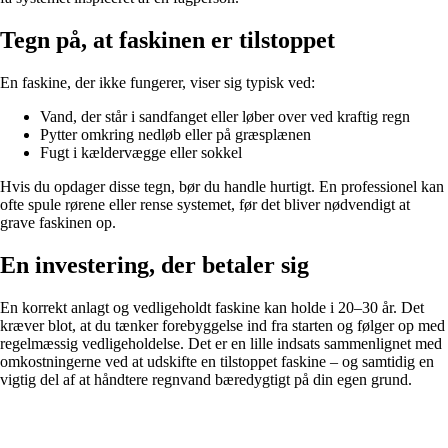
Tegn på, at faskinen er tilstoppet
En faskine, der ikke fungerer, viser sig typisk ved:
Vand, der står i sandfanget eller løber over ved kraftig regn
Pytter omkring nedløb eller på græsplænen
Fugt i kældervægge eller sokkel
Hvis du opdager disse tegn, bør du handle hurtigt. En professionel kan
ofte spule rørene eller rense systemet, før det bliver nødvendigt at
grave faskinen op.
En investering, der betaler sig
En korrekt anlagt og vedligeholdt faskine kan holde i 20–30 år. Det
kræver blot, at du tænker forebyggelse ind fra starten og følger op med
regelmæssig vedligeholdelse. Det er en lille indsats sammenlignet med
omkostningerne ved at udskifte en tilstoppet faskine – og samtidig en
vigtig del af at håndtere regnvand bæredygtigt på din egen grund.