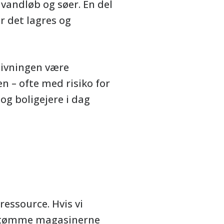
 vandløb og søer. En del
r det lagres og
dsivningen være
n – ofte med risiko for
g boligejere i dag
essource. Hvis vi
t tømme magasinerne