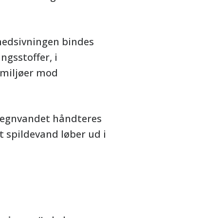
nedsivningen bindes
gsstoffer, i
dmiljøer mod
 regnvandet håndteres
t spildevand løber ud i