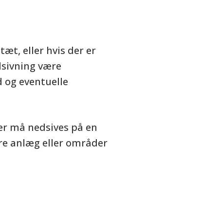
æt, eller hvis der er
edsivning være
 og eventuelle
er må nedsives på en
ørre anlæg eller områder