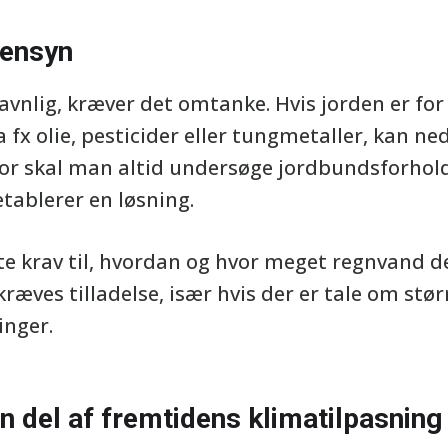
hensyn
vnlig, kræver det omtanke. Hvis jorden er for t
a fx olie, pesticider eller tungmetaller, kan n
or skal man altid undersøge jordbundsforhold
etablerer en løsning.
e krav til, hvordan og hvor meget regnvand d
 kræves tilladelse, især hvis der er tale om st
inger.
 del af fremtidens klimatilpasning