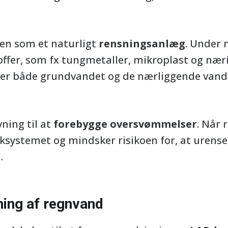
en som et naturligt
rensningsanlæg
. Under 
fer, som fx tungmetaller, mikroplast og nærin
tter både grundvandet og de nærliggende van
ning til at
forebygge oversvømmelser
. Når
oaksystemet og mindsker risikoen for, at urense
.
ning af regnvand