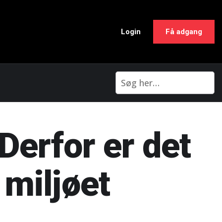
Login
Få adgang
Derfor er det
 miljøet