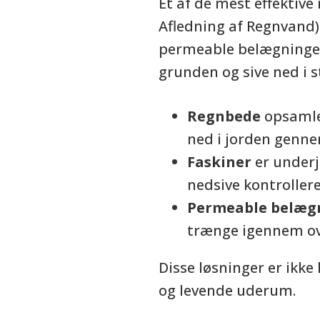
Et af de mest effektive
Afledning af Regnvand).
permeable belægninger.
grunden og sive ned i s
Regnbede
opsamle
ned i jorden genn
Faskiner
er underj
nedsive kontrollere
Permeable belæg
trænge igennem ov
Disse løsninger er ikk
og levende uderum.