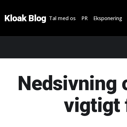
Kloak Blog
Tal med os
PR
Eksponering
Nedsivning o
vigtigt