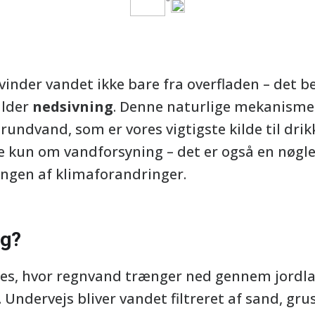
svinder vandet ikke bare fra overfladen – det
alder
nedsivning
. Denne naturlige mekanisme 
grundvand, som er vores vigtigste kilde til dr
e kun om vandforsyning – det er også en nøgle
ingen af klimaforandringer.
ng?
es, hvor regnvand trænger ned gennem jordlag
 Undervejs bliver vandet filtreret af sand, grus