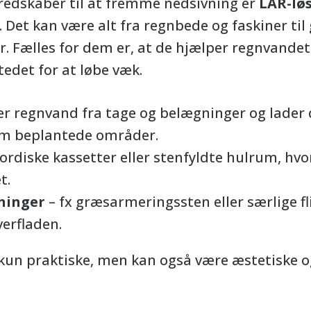
 redskaber til at fremme nedsivning er
LAR-lø
 Det kan være alt fra regnbede og faskiner til
 Fælles for dem er, at de hjælper regnvandet
tedet for at løbe væk.
r regnvand fra tage og belægninger og lader
em beplantede områder.
ordiske kassetter eller stenfyldte hulrum, hv
t.
ninger
– fx græsarmeringssten eller særlige fli
erfladen.
e kun praktiske, men kan også være æstetiske